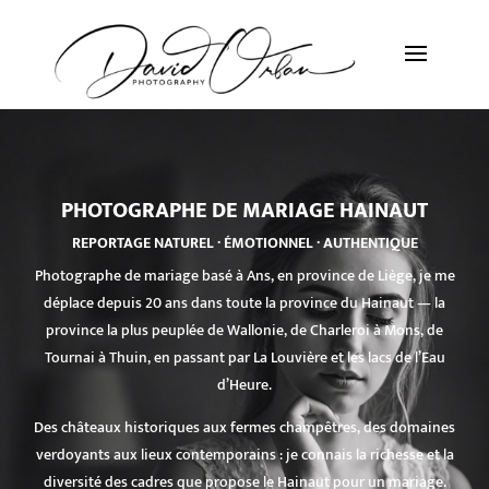
PHOTOGRAPHE DE MARIAGE HAINAUT
REPORTAGE NATUREL · ÉMOTIONNEL · AUTHENTIQUE
Photographe de mariage basé à Ans, en province de Liège, je me
déplace depuis 20 ans dans toute la province du Hainaut — la
province la plus peuplée de Wallonie, de Charleroi à Mons, de
Tournai à Thuin, en passant par La Louvière et les lacs de l’Eau
d’Heure.
Des châteaux historiques aux fermes champêtres, des domaines
verdoyants aux lieux contemporains : je connais la richesse et la
diversité des cadres que propose le Hainaut pour un mariage.